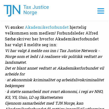
Vi ønsker
Akademikerforbundet
hjertelig
velkommen som medlem! Forbundsleder Alfred
Sørbø skriver her hvorfor Akademikerforbundet
har valgt å meldte seg inn:
Vi har valgt å melde oss inn i Tax Justice Network -
Norge som et ledd i å realisere vår politikk vedtatt av
landsmøtet.
Det er blant annet vedtatt at Akademikerforbundet vil
arbeide for
· at økonomisk kriminalitet og arbeidslivskriminalitet
bekjempes
· å støtte samarbeid mot svart økonomi, i regi av NHO,
KS, YS, Unio, LO og Skatteetaten
Gjennom samarbeidet med TJN Norge, kan
Akademikerforbundet få nyttige innspill til utforming