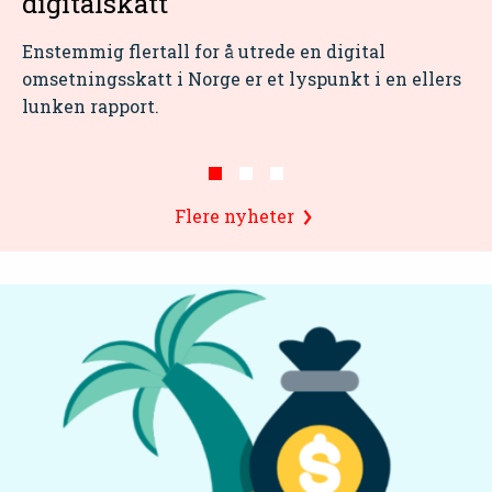
digitalskatt
Enstemmig flertall for å utrede en digital
omsetningsskatt i Norge er et lyspunkt i en ellers
lunken rapport.
Første
Denne
Andre
Tredje
Flere nyheter