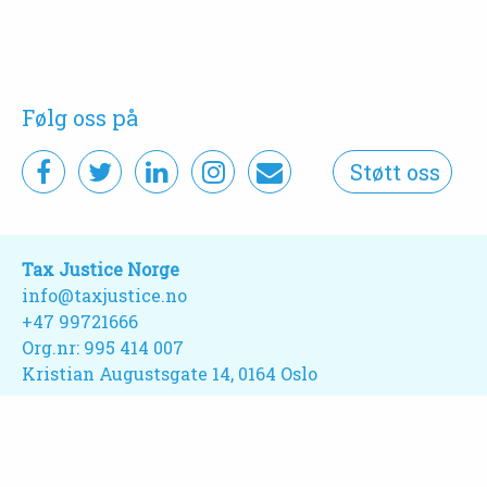
Følg oss på
Støtt oss
Tax Justice Norge
info@taxjustice.no
+47 99721666‬
Org.nr: 995 414 007
Kristian Augustsgate 14, 0164 Oslo
Webdesign:
Studio Plesner
Webutvikling:
Noop