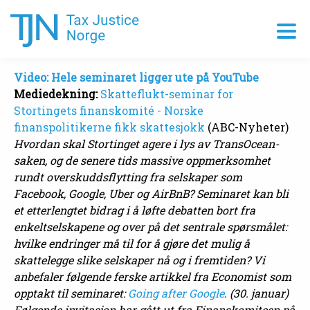
Video: Hele seminaret ligger ute på YouTube
Mediedekning:
Skatteflukt-seminar for
Stortingets finanskomité - Norske
finanspolitikerne fikk skattesjokk
(ABC-Nyheter)
Hvordan skal Stortinget agere i lys av TransOcean-
saken, og de senere tids massive oppmerksomhet
rundt overskuddsflytting fra selskaper som
Facebook, Google, Uber og AirBnB? Seminaret kan bli
et etterlengtet bidrag i å løfte debatten bort fra
enkeltselskapene og over på det sentrale spørsmålet:
hvilke endringer må til for å gjøre det mulig å
skattelegge slike selskaper nå og i fremtiden? Vi
anbefaler følgende ferske artikkel fra Economist som
opptakt til seminaret:
Going after Google
. (30. januar)
Følgende invitasjon har gått ut fra Finanskomiteen på