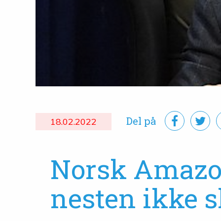
Del på
18.02.2022
Norsk Amazon
nesten ikke s