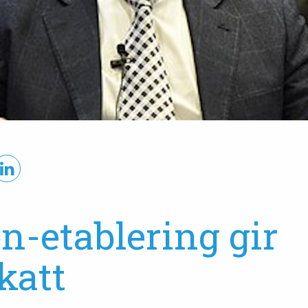
-etablering gir
katt