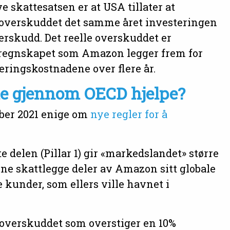
 skattesatsen er at USA tillater at
 overskuddet det samme året investeringen
overskudd. Det reelle overskuddet er
 regnskapet som Amazon legger frem for
teringskostnadene over flere år.
ne gjennom OECD hjelpe?
tober 2021 enige om
nye regler for å
te delen (Pillar 1) gir «markedslandet» større
unne skattlegge deler av Amazon sitt globale
kunder, som ellers ville havnet i
 overskuddet som overstiger en 10%