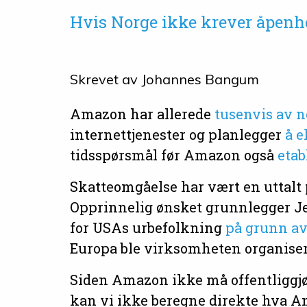
Hvis Norge ikke krever åpenhet
Skrevet av
Johannes Bangum
Amazon har allerede
tusenvis av 
internettjenester og planlegger
å 
tidsspørsmål før Amazon også
etab
Skatteomgåelse har vært en uttalt 
Opprinnelig ønsket grunnlegger Jeff
for USAs urbefolkning
på grunn av
Europa ble virksomheten organiser
Siden Amazon ikke må offentliggjør
kan vi ikke beregne direkte hva Am