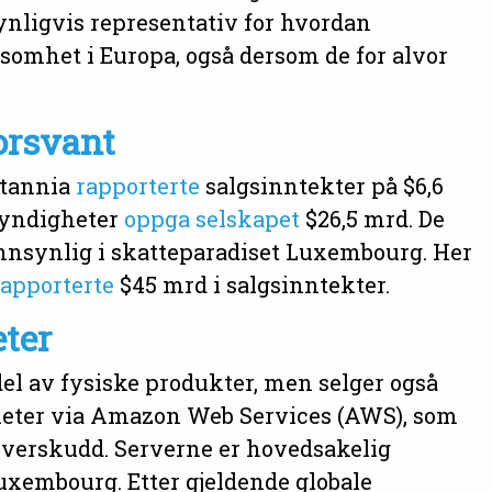
ynligvis representativ for hvordan
ksomhet i Europa, også dersom de for alvor
orsvant
itannia
rapporterte
salgsinntekter på $6,6
myndigheter
oppga selskapet
$26,5 mrd. De
nnsynlig i skatteparadiset Luxembourg. Her
rapporterte
$45 mrd i salgsinntekter.
ter
el av fysiske produkter, men selger også
heter via Amazon Web Services (AWS), som
overskudd. Serverne er hovedsakelig
 Luxembourg. Etter gjeldende globale