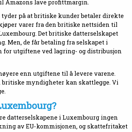
til Amazons lave profittmargin.
tyder på at britiske kunder betaler direkte
jøper varer fra den britiske nettsiden til
uxembourg. Det britiske datterselskapet
g. Men, de får betaling fra selskapet i
or utgiftene ved lagring- og distribusjon
høyere enn utgiftene til å levere varene.
m britiske myndigheter kan skattlegge. Vi
e.
 Luxembourg?
store datterselskapene i Luxembourg ingen
nskning av EU-kommisjonen, og skattefritaket