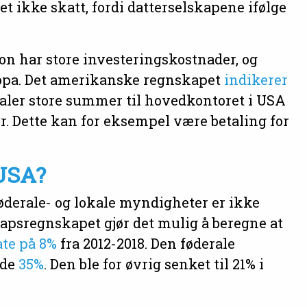
et ikke skatt, fordi datterselskapene ifølge
 har store investeringskostnader, og
ropa. Det amerikanske regnskapet
indikerer
aler store summer til hovedkontoret i USA
r. Dette kan for eksempel være betaling for
 USA?
øderale- og lokale myndigheter er ikke
kapsregnskapet gjør det mulig å beregne at
ate på 8%
fra 2012-2018. Den føderale
ode
35%
. Den ble for øvrig senket til 21% i