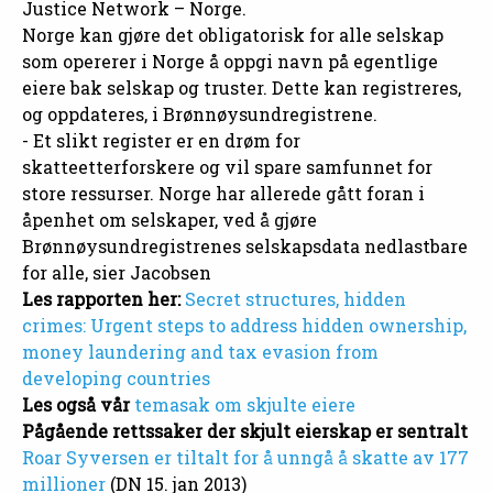
Justice Network – Norge.
Norge kan gjøre det obligatorisk for alle selskap
som opererer i Norge å oppgi navn på egentlige
eiere bak selskap og truster. Dette kan registreres,
og oppdateres, i Brønnøysundregistrene.
- Et slikt register er en drøm for
skatteetterforskere og vil spare samfunnet for
store ressurser. Norge har allerede gått foran i
åpenhet om selskaper, ved å gjøre
Brønnøysundregistrenes selskapsdata nedlastbare
for alle, sier Jacobsen
Les rapporten her:
Secret structures, hidden
crimes: Urgent steps to address hidden ownership,
money laundering and tax evasion from
developing countries
Les også vår
temasak om skjulte eiere
Pågående rettssaker der skjult eierskap er sentralt
Roar Syversen er tiltalt for å unngå å skatte av 177
millioner
(DN 15. jan 2013)