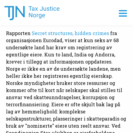
Rapporten
Secret structures, hidden crimes
fra
organisasjonen Eurodad, viser at kun seks av 68
undersøkte land har krav om registrering av
egentlige eiere. Kun to land, India og Andorra,
krever i tillegg at informasjonen oppdateres.
Norge er ikke en av de undersøkte landene, men
heller ikke her registreres egentlig eierskap.
Norske myndigheter bruker store ressurser og
kommer ofte til kort når selskaper skal stilles til
ansvar ved skatteunndragelser, korrupsjon og
terrorfinansiering. Eiere er ofte skjult bak lag på
lag av hemmelighold: komplekse
selskapsstrukturer, plasseringer i skatteparadis og
bruk av "nominerte" eiere uten reelt ansvar. Ved
Scandinavian Star-ulykken er eierforholdene