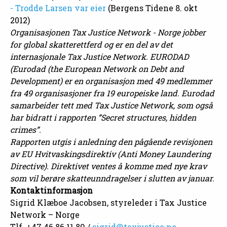
- Trodde Larsen var eier
(Bergens Tidene 8. okt
2012)
Organisasjonen Tax Justice Network - Norge jobber
for global skatterettferd og er en del av det
internasjonale Tax Justice Network. EURODAD
(Eurodad (the European Network on Debt and
Development) er en organisasjon med 49 medlemmer
fra 49 organisasjoner fra 19 europeiske land. Eurodad
samarbeider tett med Tax Justice Network, som også
har bidratt i rapporten ”Secret structures, hidden
crimes”.
Rapporten utgis i anledning den pågående revisjonen
av EU Hvitvaskingsdirektiv (Anti Money Laundering
Directive). Direktivet ventes å komme med nye krav
som vil berøre skatteunndragelser i slutten av januar.
Kontaktinformasjon
Sigrid Klæboe Jacobsen, styreleder i Tax Justice
Network – Norge
Tlf. +47 46 86 11 89 /
sigrid@taxjustice.no