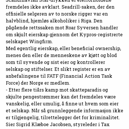
fremdeles ikke avklart. Seadrill-saken, der den
offisielle selgeren av to norske rigger var en
halvblind, hjemløs alkoholiker i Riga. Den
pågående rettssaken mot Roar Syversen handler
om skjult eierskap gjennom det Kypros-registrerte
selskapet Wingfirm.
Med egentlig eierskap, eller beneficial ownership,
menes den eller de menneskene av kjøtt og blod
som til syvende og sist eier og kontrollerer
selskap og stiftelser. Et slikt register er en av
anbefalingene til FATF (Financial Action Task
Force) der Norge er medlem.
- Etter flere tiårs kamp mot skatteparadis og
skjulte pengestrømmer kan det fremdeles være
vanskelig, eller umulig, å finne ut hvem som eier
et selskap. Når så grunnleggende informasjon ikke
er tilgjengelig, tilrettelegger det for kriminalitet.
Sier Sigrid Klæboe Jacobsen, styreleder i Tax