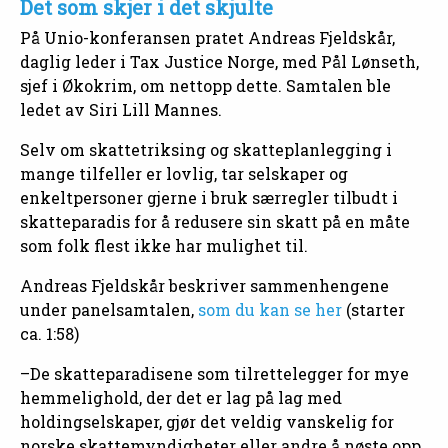
Det som skjer i det skjulte
På Unio-konferansen pratet Andreas Fjeldskår,
daglig leder i Tax Justice Norge, med Pål Lønseth,
sjef i Økokrim, om nettopp dette. Samtalen ble
ledet av Siri Lill Mannes.
Selv om skattetriksing og skatteplanlegging i
mange tilfeller er lovlig, tar selskaper og
enkeltpersoner gjerne i bruk særregler tilbudt i
skatteparadis for å redusere sin skatt på en måte
som folk flest ikke har mulighet til.
Andreas Fjeldskår beskriver sammenhengene
under panelsamtalen,
som du kan se her
(starter
ca. 1:58)
–De skatteparadisene som tilrettelegger for mye
hemmelighold, der det er lag på lag med
holdingselskaper, gjør det veldig vanskelig for
norske skattemyndigheter eller andre å nøste opp.