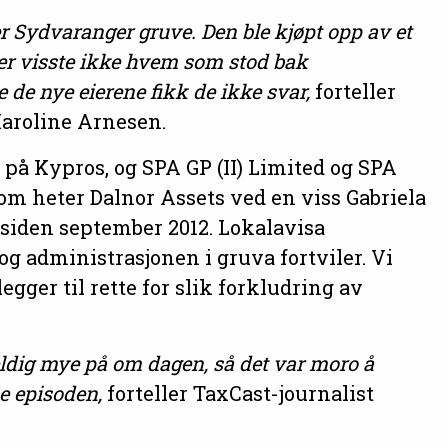
er Sydvaranger gruve. Den ble kjøpt opp av et
r visste ikke hvem som stod bak
 de nye eierene fikk de ikke svar,
forteller
 Karoline Arnesen.
 på Kypros, og SPA GP (II) Limited og SPA
som heter Dalnor Assets ved en viss Gabriela
s siden september 2012. Lokalavisa
g administrasjonen i gruva fortviler. Vi
gger til rette for slik forkludring av
 veldig mye på om dagen, så det var moro å
e episoden,
forteller TaxCast-journalist