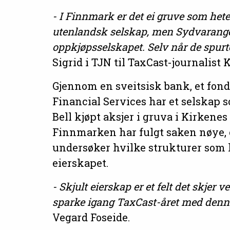
- I Finnmark er det ei gruve som het
utenlandsk selskap, men Sydvarange
oppkjøpsselskapet. Selv når de spurte
Sigrid i TJN til TaxCast-journalist
Gjennom en sveitsisk bank, et fond
Financial Services har et selskap 
Bell kjøpt aksjer i gruva i Kirkene
Finnmarken har fulgt saken nøye, o
undersøker hvilke strukturer som le
eierskapet.
- Skjult eierskap er et felt det skjer
sparke igang TaxCast-året med denn
Vegard Foseide.