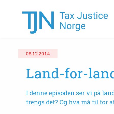
08.12.2014
Land-for-lan
I denne episoden ser vi på lan
trengs det? Og hva må til for a