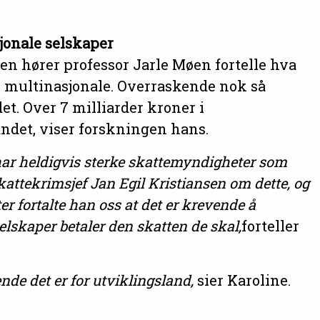
sjonale selskaper
den hører professor Jarle Møen fortelle hva
r multinasjonale. Overraskende nok så
t. Over 7 milliarder kroner i
andet, viser forskningen hans.
 har heldigvis sterke skattemyndigheter som
kattekrimsjef Jan Egil Kristiansen om dette, og
r fortalte han oss at det er krevende å
lskaper betaler den skatten de skal,
forteller
nde det er for utviklingsland,
sier Karoline.