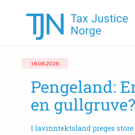
16.06.2026
Pengeland: Er
en gullgruve
I lavinntektsland preges stor