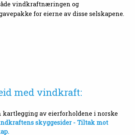
 både vindkraftnæringen og
avepakke for eierne av disse selskapene.
eid med vindkraft:
n kartlegging av eierforholdene i norske
ndkraftens skyggesider - Tiltak mot
kap.