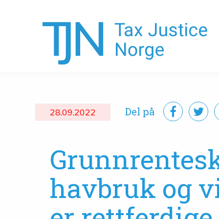
Del på
28.09.2022
Grunnrentesk
havbruk og v
er rettferdige