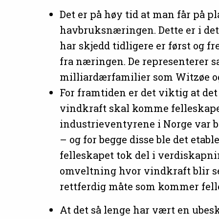
Det er på høy tid at man får på 
havbruksnæringen. Dette er i det 
har skjedd tidligere er først og 
fra næringen. De representerer 
milliardærfamilier som Witzøe og
For framtiden er det viktig at de
vindkraft skal komme felleskapet 
industrieventyrene i Norge var b
– og for begge disse ble det etabl
felleskapet tok del i verdiskapn
omveltning hvor vindkraft blir se
rettferdig måte som kommer felle
At det så lenge har vært en ubes