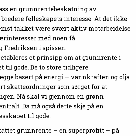
plass en grunnrentebeskatning av
bredere felleskapets interesse. At det ikke
fremst takket være svært aktiv motarbeidelse
særinteresser med noen få
 Fredriksen i spissen.
t etableres et prinsipp om at grunnrente i
til gode. De to store tidligere
egge basert på energi – vannkraften og olja
ert skatteordninger som sørget for at
ingen. Nå skal vi gjennom en grønn
ntralt. Da må også dette skje på en
sskapet til gode.
kattet grunnrente – en superprofitt – på