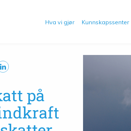
Hva vi gjør
Kunnskapssenter
att på
indkraft
 skatter