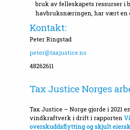
bruk av felleskapets ressurser i
havbruksnæringen, har vært en g
Kontakt:
Peter Ringstad
peter@taxjustice.no
48262611
Tax Justice Norges arb
Tax Justice – Norge gjorde i 2021 e
vindkraftverk i drift i rapporten
Vi
overskuddsflytting og skjult eiers