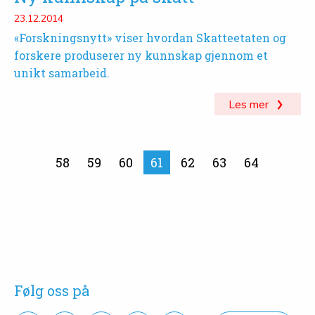
23.12.2014
«Forskningsnytt» viser hvordan Skatteetaten og
forskere produserer ny kunnskap gjennom et
unikt samarbeid.
Les mer
58
59
60
Side
61
62
63
64
Følg oss på