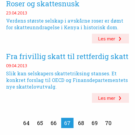
Roser og skattesnusk
23.04.2013
Verdens største selskap i avskårne roser er dømt
for skatteunndragelse i Kenya i historisk dom.
Les mer
Fra frivillig skatt til rettferdig skatt
09.04.2013
Slik kan selskapers skattetriksing stanses. Et
konkret forslag til OECD og Finansdepartementets
nye skattelovutvalg.
Les mer
64
65
66
Side
67
68
69
70